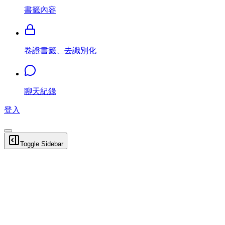
書籤內容
卷證書籤、去識別化
聊天紀錄
登入
Toggle Sidebar