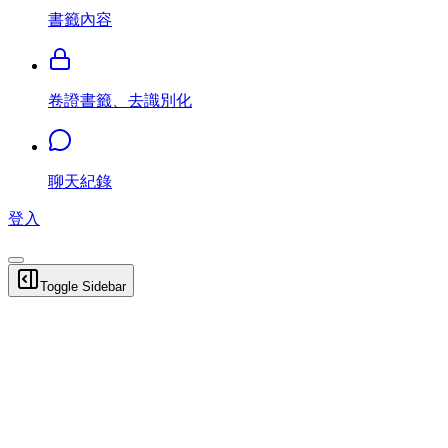
書籤內容
卷證書籤、去識別化
聊天紀錄
登入
Toggle Sidebar