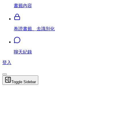
書籤內容
卷證書籤、去識別化
聊天紀錄
登入
Toggle Sidebar