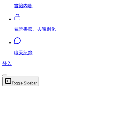
書籤內容
卷證書籤、去識別化
聊天紀錄
登入
Toggle Sidebar