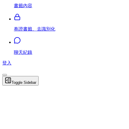
書籤內容
卷證書籤、去識別化
聊天紀錄
登入
Toggle Sidebar