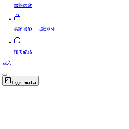
書籤內容
卷證書籤、去識別化
聊天紀錄
登入
Toggle Sidebar