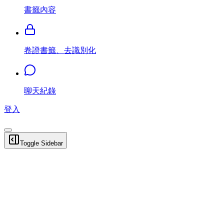
書籤內容
卷證書籤、去識別化
聊天紀錄
登入
Toggle Sidebar