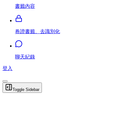
書籤內容
卷證書籤、去識別化
聊天紀錄
登入
Toggle Sidebar