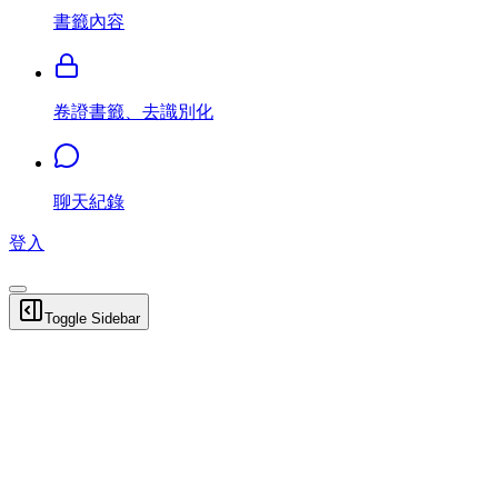
書籤內容
卷證書籤、去識別化
聊天紀錄
登入
Toggle Sidebar