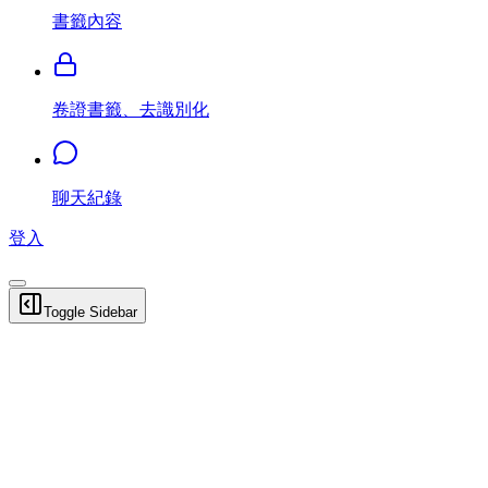
書籤內容
卷證書籤、去識別化
聊天紀錄
登入
Toggle Sidebar