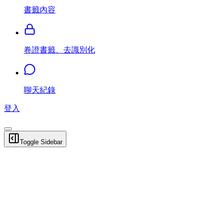
書籤內容
卷證書籤、去識別化
聊天紀錄
登入
Toggle Sidebar