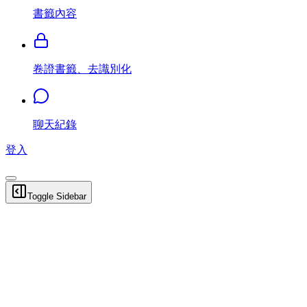
書籤內容
卷證書籤、去識別化
聊天紀錄
登入
Toggle Sidebar