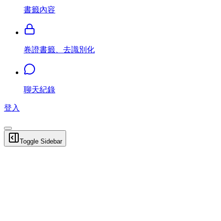
書籤內容
卷證書籤、去識別化
聊天紀錄
登入
Toggle Sidebar