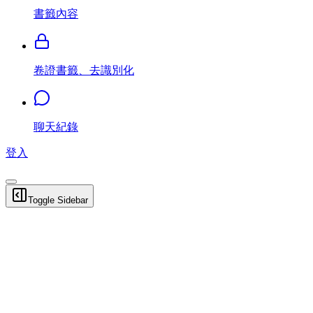
書籤內容
卷證書籤、去識別化
聊天紀錄
登入
Toggle Sidebar