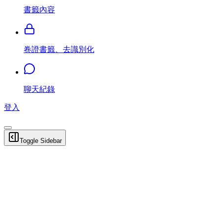
書籤內容
卷證書籤、去識別化
聊天紀錄
登入
Toggle Sidebar