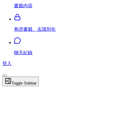
書籤內容
卷證書籤、去識別化
聊天紀錄
登入
Toggle Sidebar