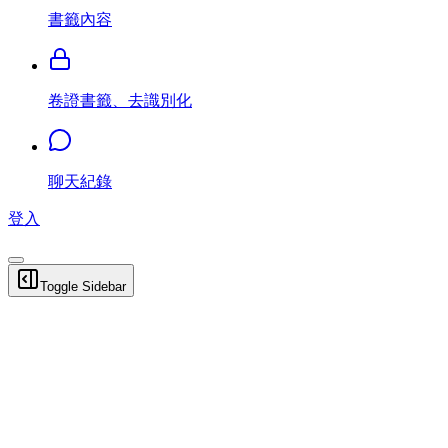
書籤內容
卷證書籤、去識別化
聊天紀錄
登入
Toggle Sidebar