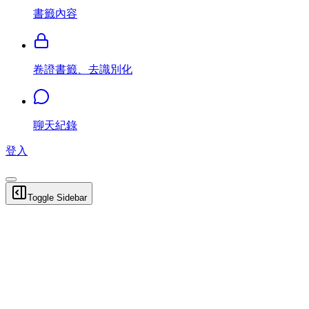
書籤內容
卷證書籤、去識別化
聊天紀錄
登入
Toggle Sidebar