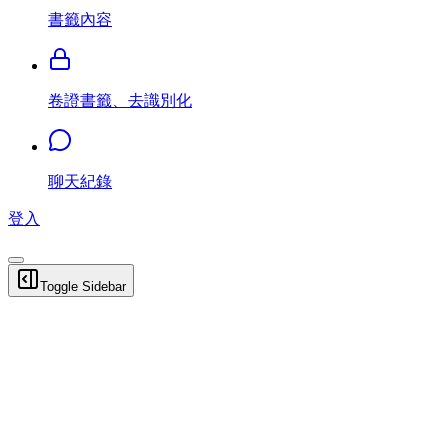
書籤內容
卷證書籤、去識別化
聊天紀錄
登入
Toggle Sidebar