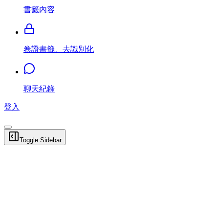
書籤內容
卷證書籤、去識別化
聊天紀錄
登入
Toggle Sidebar