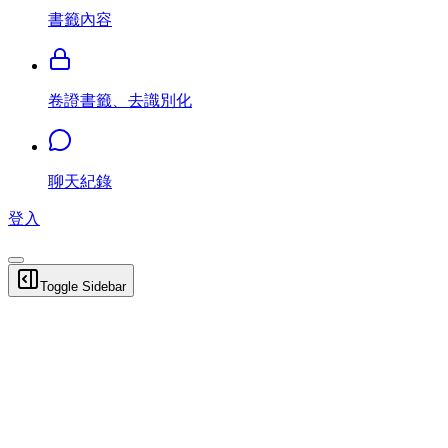
書籤內容
卷證書籤、去識別化
聊天紀錄
登入
Toggle Sidebar