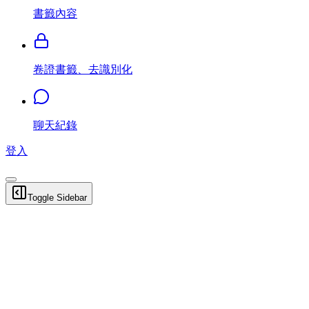
書籤內容
卷證書籤、去識別化
聊天紀錄
登入
Toggle Sidebar