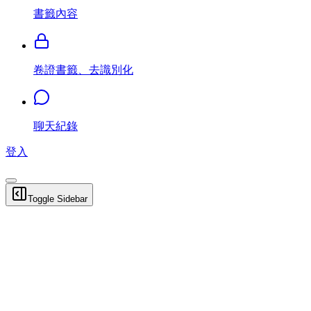
書籤內容
卷證書籤、去識別化
聊天紀錄
登入
Toggle Sidebar