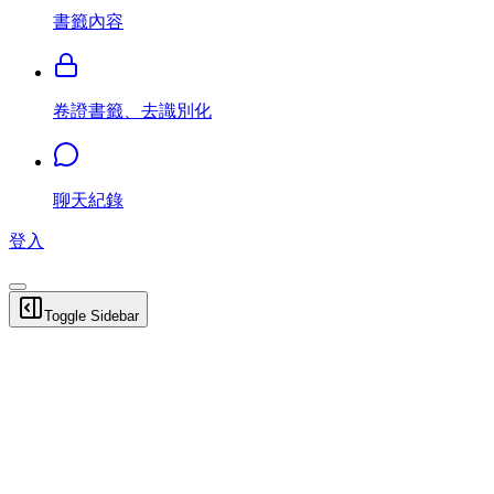
書籤內容
卷證書籤、去識別化
聊天紀錄
登入
Toggle Sidebar