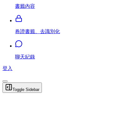
書籤內容
卷證書籤、去識別化
聊天紀錄
登入
Toggle Sidebar