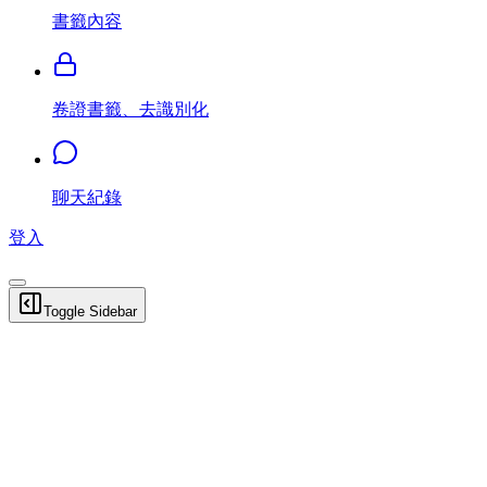
書籤內容
卷證書籤、去識別化
聊天紀錄
登入
Toggle Sidebar