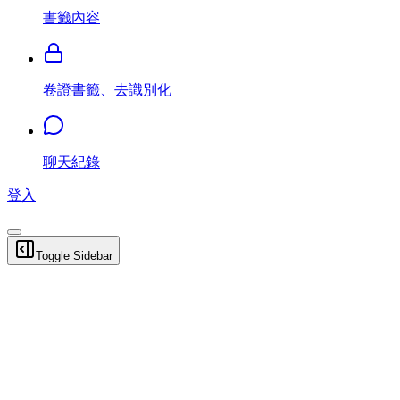
書籤內容
卷證書籤、去識別化
聊天紀錄
登入
Toggle Sidebar