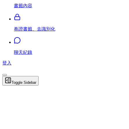
書籤內容
卷證書籤、去識別化
聊天紀錄
登入
Toggle Sidebar