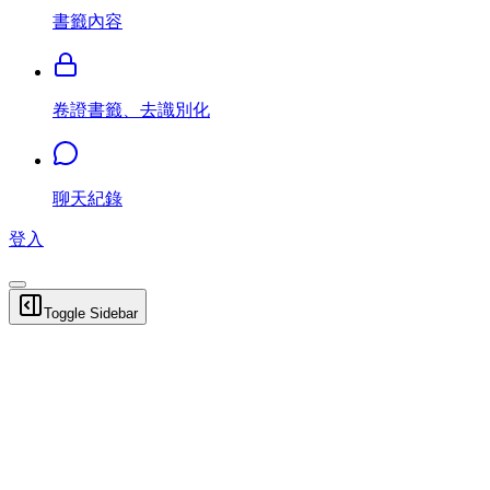
書籤內容
卷證書籤、去識別化
聊天紀錄
登入
Toggle Sidebar