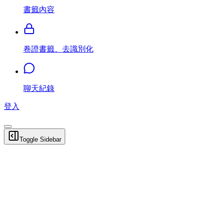
書籤內容
卷證書籤、去識別化
聊天紀錄
登入
Toggle Sidebar