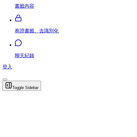
書籤內容
卷證書籤、去識別化
聊天紀錄
登入
Toggle Sidebar