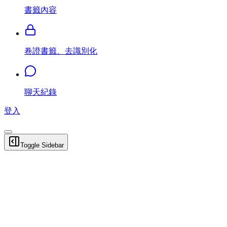
書籤內容
卷證書籤、去識別化
聊天紀錄
登入
Toggle Sidebar