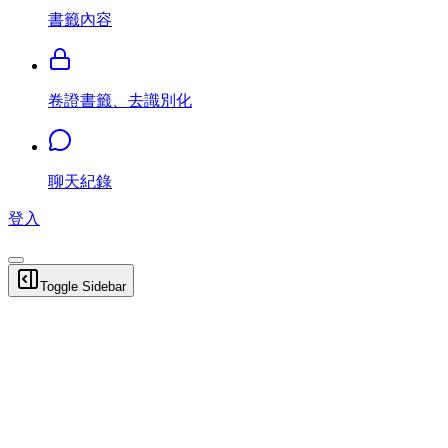
書籤內容
卷證書籤、去識別化
聊天紀錄
登入
Toggle Sidebar