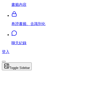
書籤內容
卷證書籤、去識別化
聊天紀錄
登入
Toggle Sidebar