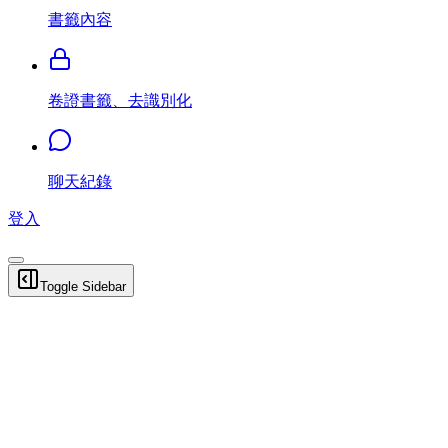
書籤內容
卷證書籤、去識別化
聊天紀錄
登入
Toggle Sidebar