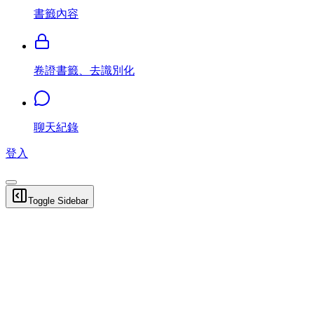
書籤內容
卷證書籤、去識別化
聊天紀錄
登入
Toggle Sidebar