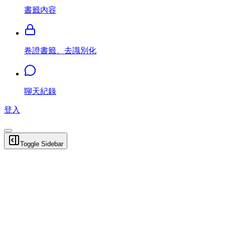
書籤內容
卷證書籤、去識別化
聊天紀錄
登入
Toggle Sidebar