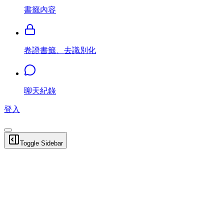
書籤內容
卷證書籤、去識別化
聊天紀錄
登入
Toggle Sidebar