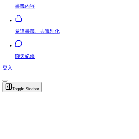
書籤內容
卷證書籤、去識別化
聊天紀錄
登入
Toggle Sidebar