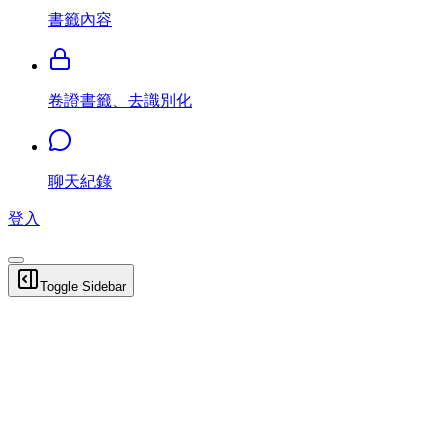
書籤內容
卷證書籤、去識別化
聊天紀錄
登入
Toggle Sidebar