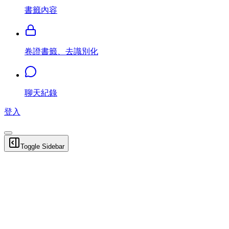
書籤內容
卷證書籤、去識別化
聊天紀錄
登入
Toggle Sidebar