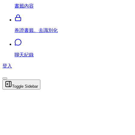
書籤內容
卷證書籤、去識別化
聊天紀錄
登入
Toggle Sidebar