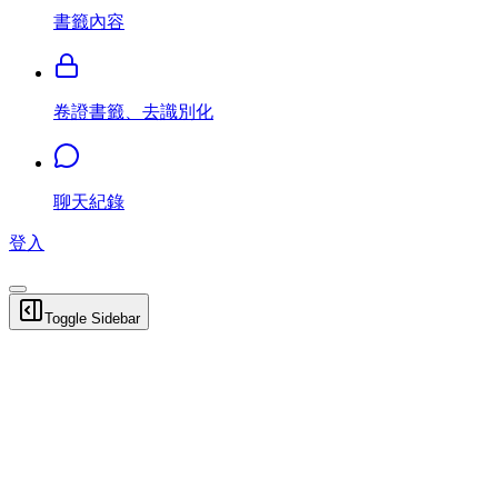
書籤內容
卷證書籤、去識別化
聊天紀錄
登入
Toggle Sidebar