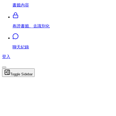
書籤內容
卷證書籤、去識別化
聊天紀錄
登入
Toggle Sidebar