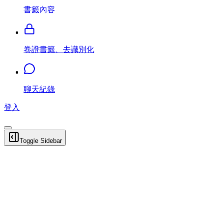
書籤內容
卷證書籤、去識別化
聊天紀錄
登入
Toggle Sidebar