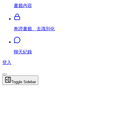
書籤內容
卷證書籤、去識別化
聊天紀錄
登入
Toggle Sidebar