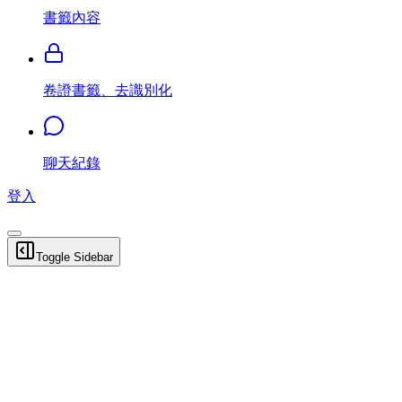
書籤內容
卷證書籤、去識別化
聊天紀錄
登入
Toggle Sidebar