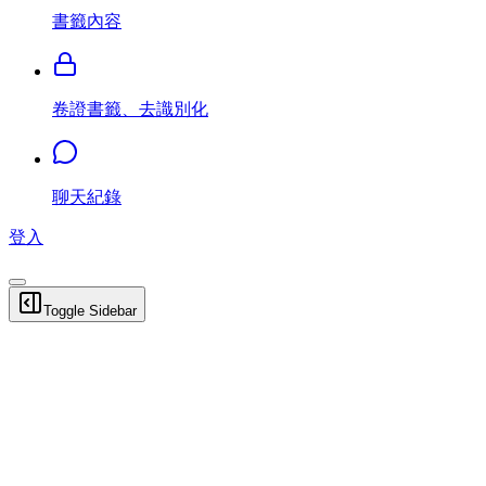
書籤內容
卷證書籤、去識別化
聊天紀錄
登入
Toggle Sidebar