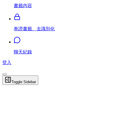
書籤內容
卷證書籤、去識別化
聊天紀錄
登入
Toggle Sidebar