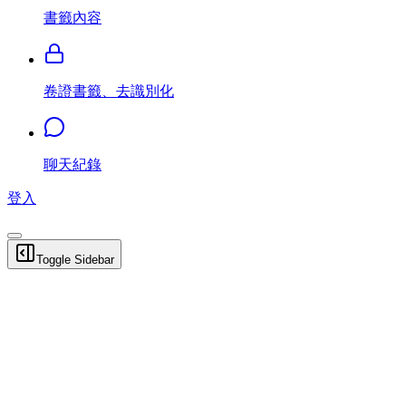
書籤內容
卷證書籤、去識別化
聊天紀錄
登入
Toggle Sidebar